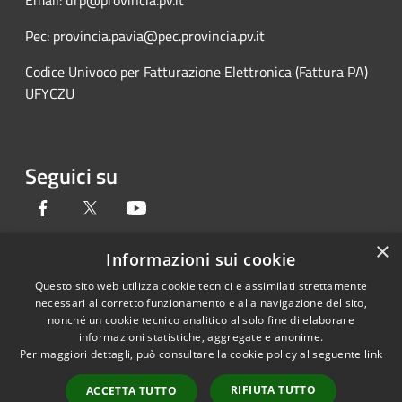
Email: urp@provincia.pv.it
Pec: provincia.pavia@pec.provincia.pv.it
Codice Univoco per Fatturazione Elettronica (Fattura PA)
UFYCZU
Seguici su
Facebook
Twitter
Youtube
×
Informazioni sui cookie
Questo sito web utilizza cookie tecnici e assimilati strettamente
RSS
Copyright © 2026 • Provincia di
necessari al corretto funzionamento e alla navigazione del sito,
Accessibilità
Pavia • Powered by
nonché un cookie tecnico analitico al solo fine di elaborare
Privacy
Municipium
Accesso
•
informazioni statistiche, aggregate e anonime.
Per maggiori dettagli, può consultare la cookie policy al seguente
link
Cookie
redazione
Mappa del sito
RIFIUTA TUTTO
ACCETTA TUTTO