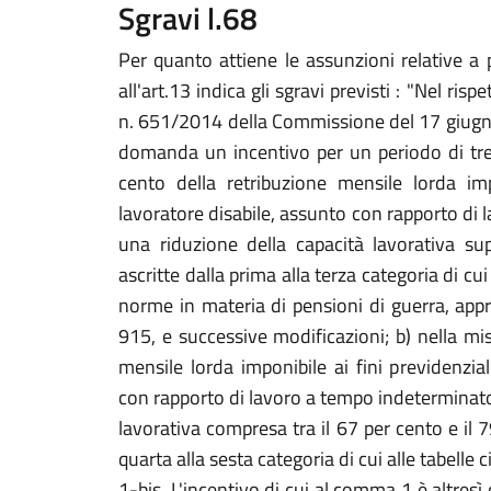
Sgravi l.68
Per quanto attiene le assunzioni relative a 
all'art.13 indica gli sgravi previsti : "Nel ri
n. 651/2014 della Commissione del 17 giugno
domanda un incentivo per un periodo di tren
cento della retribuzione mensile lorda impo
lavoratore disabile, assunto con rapporto di
una riduzione della capacità lavorativa su
ascritte dalla prima alla terza categoria di cu
norme in materia di pensioni di guerra, app
915, e successive modificazioni; b) nella mi
mensile lorda imponibile ai fini previdenzial
con rapporto di lavoro a tempo indeterminato
lavorativa compresa tra il 67 per cento e il 
quarta alla sesta categoria di cui alle tabelle ci
1-bis. L'incentivo di cui al comma 1 è altres