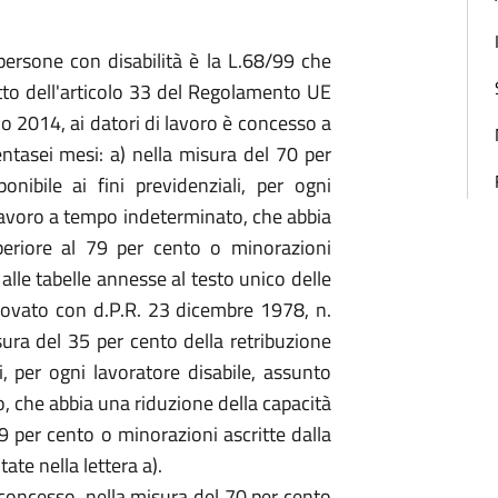
persone con disabilità è la L.68/99 che
spetto dell'articolo 33 del Regolamento UE
 2014, ai datori di lavoro è concesso a
tasei mesi: a) nella misura del 70 per
nibile ai fini previdenziali, per ogni
 lavoro a tempo indeterminato, che abbia
periore al 79 per cento o minorazioni
i alle tabelle annesse al testo unico delle
rovato con d.P.R. 23 dicembre 1978, n.
sura del 35 per cento della retribuzione
i, per ogni lavoratore disabile, assunto
, che abbia una riduzione della capacità
79 per cento o minorazioni ascritte dalla
tate nella lettera a).
ì concesso, nella misura del 70 per cento