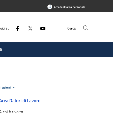
Accedi all'area personale
uici su
Cerca
a
i azioni
Area Datori di Lavoro
A chi è rivolto