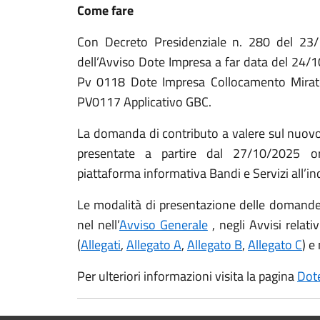
Come fare
Con Decreto Presidenziale n. 280 del 23/
dell’Avviso Dote Impresa a far data del 24/
Pv 0118 Dote Impresa Collocamento Mirat
PV0117 Applicativo GBC.
La domanda di contributo a valere sul nuov
presentate a partire dal 27/10/2025 o
piattaforma informativa Bandi e Servizi all’i
Le modalità di presentazione delle domande 
nel nell’
Avviso Generale
, negli Avvisi relativi
(
Allegati
,
Allegato A
,
Allegato B
,
Allegato C
) e
Per ulteriori informazioni visita la pagina
Dot