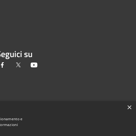
eguici su
Facebook
Twitter
Youtube
×
nzionamento e
nformazioni