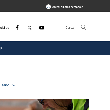
Accedi all'area personale
uici su
Cerca
a
i azioni