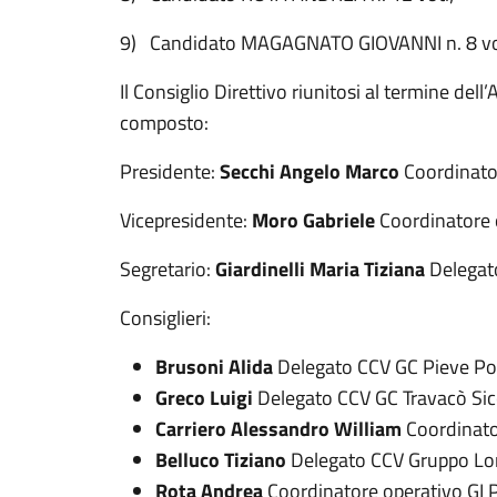
9) Candidato MAGAGNATO GIOVANNI n. 8 vo
Il Consiglio Direttivo riunitosi al termine dell
composto:
Presidente:
Secchi Angelo Marco
Coordinator
Vicepresidente:
Moro Gabriele
Coordinatore 
Segretario:
Giardinelli Maria Tiziana
Delegat
Consiglieri:
Brusoni Alida
Delegato CCV GC Pieve P
Greco Luigi
Delegato CCV GC Travacò Si
Carriero Alessandro William
Coordinato
Belluco Tiziano
Delegato CCV Gruppo Lom
Rota Andrea
Coordinatore operativo GI P