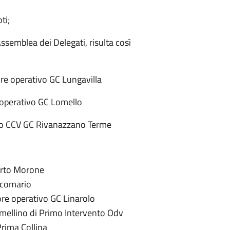
ti;
’Assemblea dei Delegati, risulta così
e operativo GC Lungavilla
operativo GC Lomello
o CCV GC Rivanazzano Terme
orto Morone
ccomario
re operativo GC Linarolo
ellino di Primo Intervento Odv
rima Collina