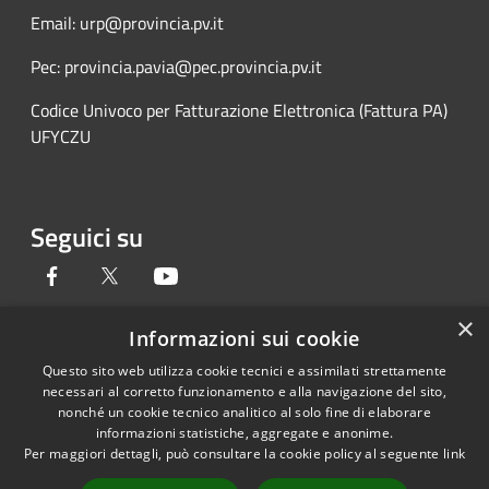
Email: urp@provincia.pv.it
Pec: provincia.pavia@pec.provincia.pv.it
Codice Univoco per Fatturazione Elettronica (Fattura PA)
UFYCZU
Seguici su
Facebook
Twitter
Youtube
×
Informazioni sui cookie
Questo sito web utilizza cookie tecnici e assimilati strettamente
RSS
Copyright © 2026 • Provincia di
necessari al corretto funzionamento e alla navigazione del sito,
Accessibilità
Pavia • Powered by
nonché un cookie tecnico analitico al solo fine di elaborare
Privacy
Municipium
Accesso
•
informazioni statistiche, aggregate e anonime.
Per maggiori dettagli, può consultare la cookie policy al seguente
link
Cookie
redazione
Mappa del sito