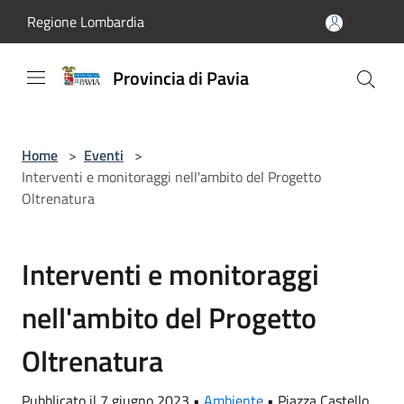
Salta al contenuto principale
Regione Lombardia
Provincia di Pavia
Home
>
Eventi
>
Interventi e monitoraggi nell'ambito del Progetto
Oltrenatura
Interventi e monitoraggi
nell'ambito del Progetto
Oltrenatura
Pubblicato il 7 giugno 2023 •
Ambiente
•
Piazza Castello,